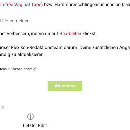
on-free Vaginal Tape
) bzw. Harnröhrenschlingensuspension (
sie
et?
Hier melden
lbst verbessern, indem du auf
Bearbeiten
klickst.
 unser Flexikon-Redaktionsteam darum. Deine zusätzlichen Anga
ändig zu aktualisieren:
tens 5 Zeichen benötigt.
Absenden
ie
Letzter Edit: