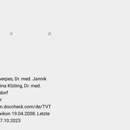
A
A
werpes, Dr. med. Jannik
ina Klüting, Dr. med.
dorf
r:
ikon.doccheck.com/de/TVT
ikon 19.04.2008. Letzte
07.10.2023