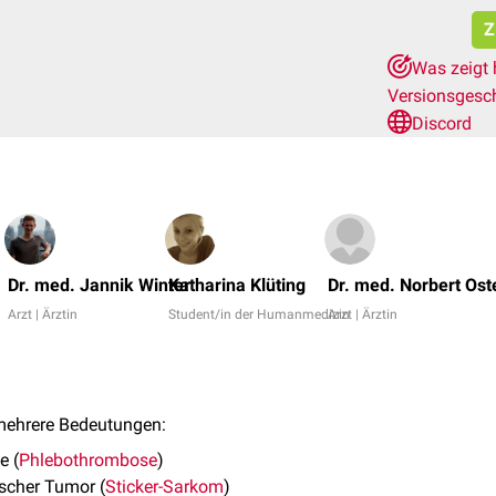
Z
Was zeigt 
Versionsgesc
Discord
Dr. med. Jannik Winter
Katharina Klüting
Dr. med. Norbert Ost
Arzt | Ärztin
Student/in der Humanmedizin
Arzt | Ärztin
mehrere Bedeutungen:
e (
Phlebothrombose
)
ischer Tumor (
Sticker-Sarkom
)