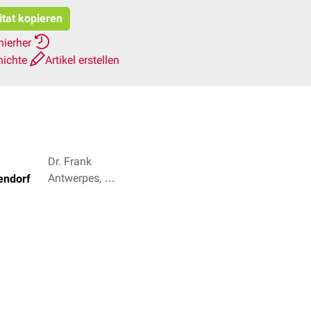
itat kopieren
hierher
hichte
Artikel erstellen
Dr. Frank
Antwerpes, Dr.
endorf
med. Jannik
Winter + 2