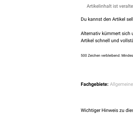
Möglich ist auch eine sc
Artikelinhalt ist veralt
den Gelenkflächen der
Fa
Du kannst den Artikel se
Alternativ kümmert sich
Artikel schnell und vollst
500
Zeichen verbleibend. Mindes
Fachgebiete:
Allgemein
Wichtiger Hinweis zu die