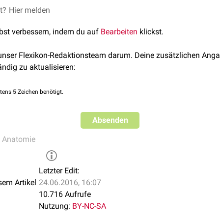
hmerzhafte Kompression der Falte, was häufig im Bereich der
et?
Hier melden
Ha
cettengelenke
vorkommt.
lbst verbessern, indem du auf
Bearbeiten
klickst.
 unser Flexikon-Redaktionsteam darum. Deine zusätzlichen Anga
ändig zu aktualisieren:
tens 5 Zeichen benötigt.
Absenden
e Anatomie
Letzter Edit:
sem Artikel
24.06.2016, 16:07
10.716 Aufrufe
Nutzung:
BY-NC-SA