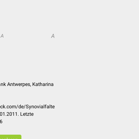
A
A
ank Antwerpes, Katharina
heck.com/de/Synovialfalte
01.2011. Letzte
16