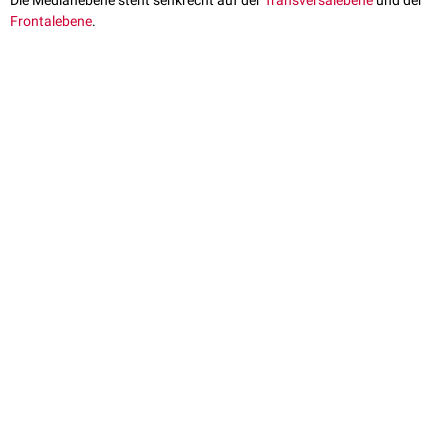
Die Medianebene steht senkrecht auf der
Transversalebene
und der
Frontalebene
.