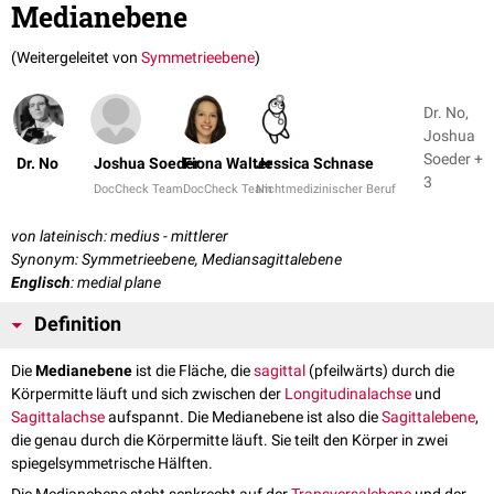
Medianebene
(Weitergeleitet von
Symmetrieebene
)
Dr. No,
Joshua
Soeder +
Dr. No
Joshua Soeder
Fiona Walter
Jessica Schnase
3
DocCheck Team
DocCheck Team
Nichtmedizinischer Beruf
von lateinisch: medius - mittlerer
Synonym: Symmetrieebene, Mediansagittalebene
Englisch
: medial plane
Definition
Die
Medianebene
ist die Fläche, die
sagittal
(pfeilwärts) durch die
Körpermitte läuft und sich zwischen der
Longitudinalachse
und
Sagittalachse
aufspannt. Die Medianebene ist also die
Sagittalebene
,
die genau durch die Körpermitte läuft. Sie teilt den Körper in zwei
spiegelsymmetrische Hälften.