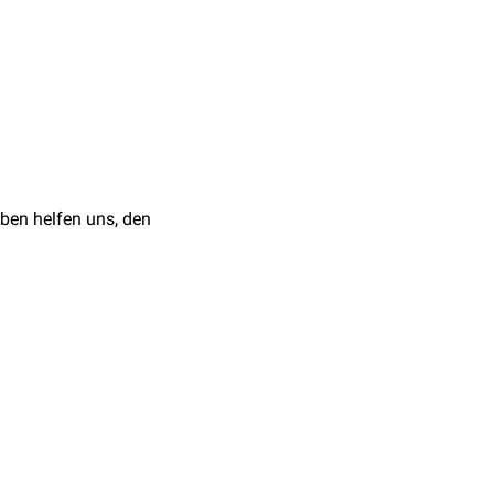
inplatte
oder durch eine
anderen Todesursachen
ben helfen uns, den