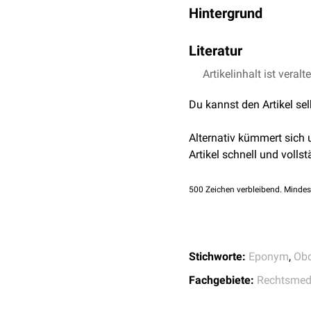
Hintergrund
Der Flüssigkeitsnachwei
Literatur
Punktion der
Stirn-
oder
Artikelinhalt ist veralt
Reinhard Dettmeyer et
Das Svechnikov-Zeichen 
auftreten.
Du kannst den Artikel se
Alternativ kümmert sich
Artikel schnell und vollst
500
Zeichen verbleibend. Mindes
Stichworte:
Eponym
,
Obd
Fachgebiete:
Rechtsmed