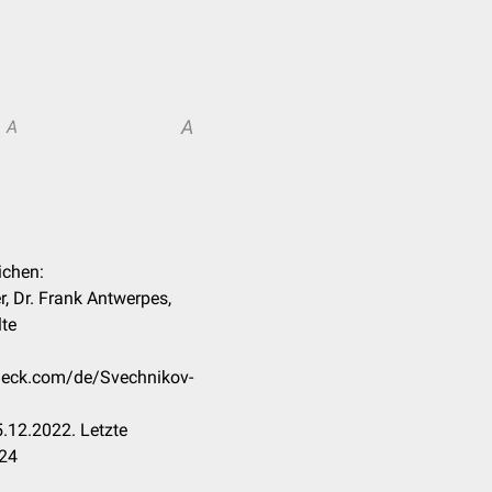
A
A
ichen:
r, Dr. Frank Antwerpes,
lte
check.com/de/Svechnikov-
.12.2022. Letzte
024