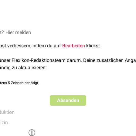
s kann während einer
Obduktion
durch das Entfernen der
Siebbe
Keilbeinhöhle
erfolgen.
et?
 al., Rechtsmedizin, Springer-Verlag, 3. Auflage
Hier melden
ist nicht bei jedem Ertrunkenen vorhanden und kann auch bei 
lbst verbessern, indem du auf
Bearbeiten
klickst.
 unser Flexikon-Redaktionsteam darum. Deine zusätzlichen Anga
ändig zu aktualisieren:
tens 5 Zeichen benötigt.
Absenden
uktion
izin