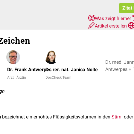
Zitat
Was zeigt hierher
Artikel erstellen
Zeichen
Dr. med. Jann
Antwerpes 
Dr. Frank Antwerpes
Dr. rer. nat. Janica Nolte
Arzt | Ärztin
DocCheck Team
ign
n
bezeichnet ein erhöhtes Flüssigkeitsvolumen in den
Stirn-
ode