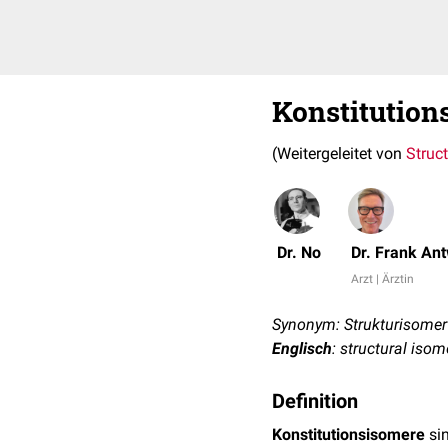
Konstitution
(Weitergeleitet von
Struc
Dr. No
Dr. Frank An
Arzt | Ärztin
Synonym: Strukturisomer
Englisch
: structural isom
Definition
Konstitutionsisomere
si