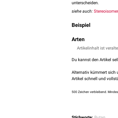
unterscheiden.
siehe auch:
Stereoisome
Beispiel
n-
Butan
und
Isobutan
ha
Arten
n-Butan: H
C-CH
-CH
3
2
Man unterscheidet versc
Artikelinhalt ist veralt
Isobutan (2-Methylpr
Funktionsisomere
Du kannst den Artikel se
Skelettisomere
Stellungsisomere
(Re
Alternativ kümmert sich
Bindungsisomere
(Va
Artikel schnell und vollst
500
Zeichen verbleibend. Mindes
Stichworte:
Butan