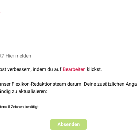
r
ben beide die Summenformel C
H
, weisen aber unterschiedlic
4
10
-CH
2
3
hiedene Arten von Konstitutionsisomeren:
et?
Hier melden
opan): H
C-CH-(CH
)
3
3
2
lbst verbessern, indem du auf
Bearbeiten
klickst.
gioisomere, Ortsisomere)
 unser Flexikon-Redaktionsteam darum. Deine zusätzlichen Anga
lenzisomere)
ändig zu aktualisieren:
tens 5 Zeichen benötigt.
Absenden