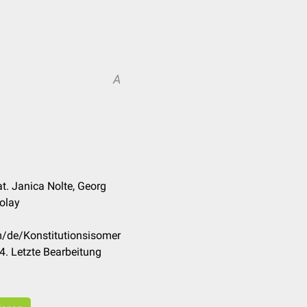
A
at. Janica Nolte, Georg
colay
m/de/Konstitutionsisomer
. Letzte Bearbeitung