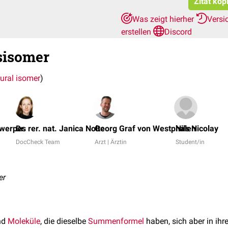
Zitat kop
Was zeigt hierher
Versi
erstellen
Discord
sisomer
tural isomer
)
twerpes
Dr. rer. nat. Janica Nolte
Georg Graf von Westphalen
Nils Nicolay
DocCheck Team
Arzt | Ärztin
Student/in
er
nd
Moleküle
, die dieselbe
Summenformel
haben, sich aber in ihr