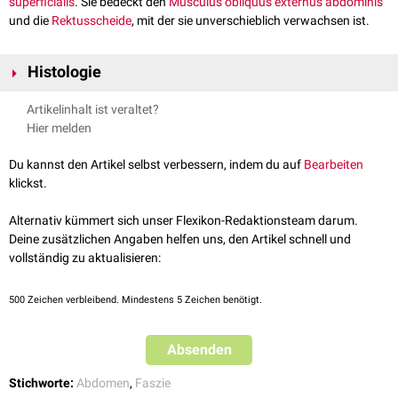
superficialis
. Sie bedeckt den
Musculus obliquus externus abdominis
und die
Rektusscheide
, mit der sie unverschieblich verwachsen ist.
Histologie
Die Scarpa-Faszie besteht aus kollagenem
Bindegewebe
, das auch
Artikelinhalt ist veraltet?
zahlreiche
elastische Fasern
enthält.
Hier melden
Du kannst den Artikel selbst verbessern, indem du auf
Bearbeiten
klickst.
Alternativ kümmert sich unser Flexikon-Redaktionsteam darum.
Deine zusätzlichen Angaben helfen uns, den Artikel schnell und
vollständig zu aktualisieren:
500
Zeichen verbleibend. Mindestens 5 Zeichen benötigt.
Absenden
Stichworte:
Abdomen
,
Faszie