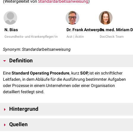
(Weitergeleitet von
Standardarbeitsanweisung
)
N. Bias
Dr. Frank Antwerpes
Dr. med. Miriam 
Gesundheits- und Krankenpfleger/in
Arzt | Ärztin
DocCheck Team
Synonym: Standardarbeitsanweisung
Definition
Eine
Standard Operating Procedure
, kurz
SOP,
ist ein schriftlicher
Leitfaden, in dem Abläufe für die Ausführung bestimmter Aufgaben
oder Prozesse in einem Unternehmen oder einer Organisation
detailliert festlegt sind.
Hintergrund
Standard Operating Procedures sollen sicherstellen, dass bestimmte
Quellen
medizinische Abläufe konsistent, effizient und gemäß den anerkannten
Qualitäts- und Sicherheitsstandards durchgeführt werden.