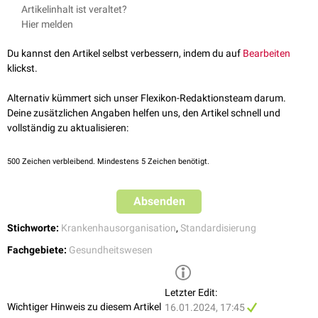
Digital Life Sciences –
Standard Operating Procedures (SOP)
,
Artikelinhalt ist veraltet?
Beispiele für SOPs im medizinischen Bereich sind Verfahren zur
abgerufen am 11.01.2024
Hier melden
Desinfektion
von medizinischem Equipment, zur Handhabung von
SOP Notaufnahme –
Standard Operating Procedures für die Not­­­
Medikamenten
, zur
Patientenaufnahme
, zur
Laborarbeit
oder zur
aufnahme,
abgerufen am 11.01.2023
Du kannst den Artikel selbst verbessern, indem du auf
Bearbeiten
Durchführung spezifischer diagnostischer Tests.
klickst.
Alternativ kümmert sich unser Flexikon-Redaktionsteam darum.
Deine zusätzlichen Angaben helfen uns, den Artikel schnell und
vollständig zu aktualisieren:
500
Zeichen verbleibend. Mindestens 5 Zeichen benötigt.
Absenden
Stichworte:
Krankenhausorganisation
,
Standardisierung
Fachgebiete:
Gesundheitswesen
Letzter Edit:
Wichtiger Hinweis zu diesem Artikel
16.01.2024, 17:45