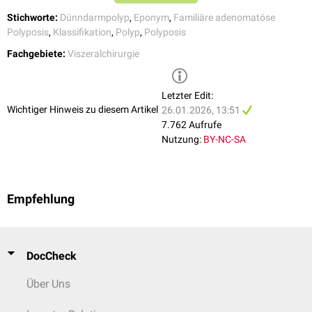
Stichworte:
Dünndarmpolyp
,
Eponym
,
Familiäre adenomatöse
Polyposis
,
Klassifikation
,
Polyp
,
Polyposis
Fachgebiete:
Viszeralchirurgie
Letzter Edit:
Wichtiger Hinweis zu diesem Artikel
26.01.2026, 13:51
7.762 Aufrufe
Nutzung:
BY-NC-SA
Empfehlung
DocCheck
Über Uns