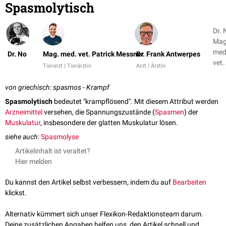
Spasmolytisch
Dr. 
Mag
med
Dr. No
Mag. med. vet. Patrick Messner
Dr. Frank Antwerpes
vet.
Tierarzt | Tierärztin
Arzt | Ärztin
Patr
Mes
von griechisch: spasmos - Krampf
+ 1
Spasmolytisch
bedeutet "krampflösend". Mit diesem Attribut werden
Arzneimittel
versehen, die Spannungszustände (
Spasmen
) der
Muskulatur
, insbesondere der glatten Muskulatur lösen.
siehe auch
:
Spasmolyse
Artikelinhalt ist veraltet?
Hier melden
Du kannst den Artikel selbst verbessern, indem du auf
Bearbeiten
klickst.
Alternativ kümmert sich unser Flexikon-Redaktionsteam darum.
Deine zusätzlichen Angaben helfen uns, den Artikel schnell und