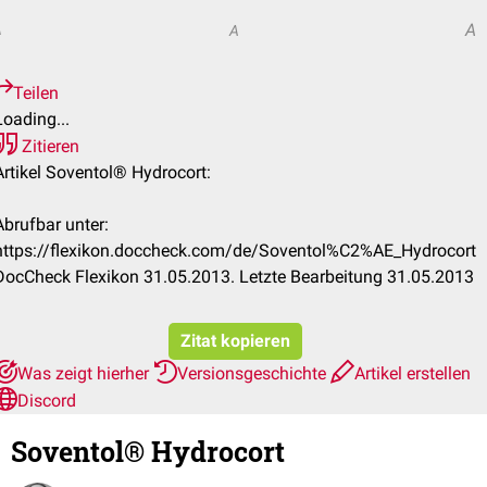
A
A
A
Teilen
Loading...
Zitieren
Artikel Soventol® Hydrocort:
Abrufbar unter:
https://flexikon.doccheck.com/de/Soventol%C2%AE_Hydrocort
DocCheck Flexikon 31.05.2013. Letzte Bearbeitung 31.05.2013
Zitat kopieren
Was zeigt hierher
Versionsgeschichte
Artikel erstellen
Discord
Soventol® Hydrocort