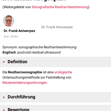
(Weitergeleitet von
Sonografische Restharnbestimmung
)
Dr. Frank Antwerpes
Dr. Frank Antwerpes
Arzt | Ärztin
Synonym: sonographische Restharnbestimmung
Englisch
: postvoid residual ultrasound
Definition
Die
Restharnsonographie
ist eine
urologische
Untersuchungsmethode zur Feststellung von
Blasenentleerungsstörungen
.
Durchführung
Die Restharnsonographie wird nach einer vom Patienten als vollständig
Bewertung
empfundenen
Blasenentleerung
durchgeführt. Für die Untersuchung