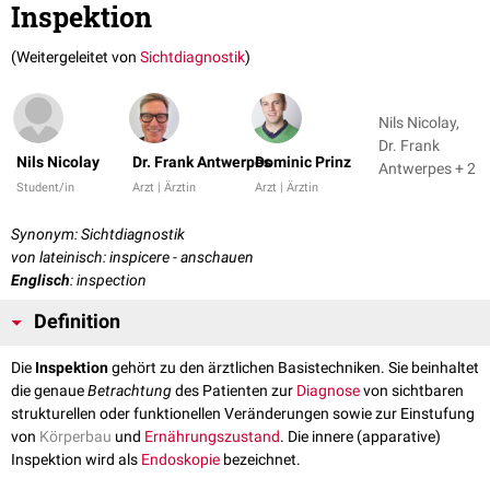
Inspektion
(Weitergeleitet von
Sichtdiagnostik
)
Nils Nicolay,
Dr. Frank
Nils Nicolay
Dr. Frank Antwerpes
Dominic Prinz
Antwerpes + 2
Student/in
Arzt | Ärztin
Arzt | Ärztin
Synonym: Sichtdiagnostik
von lateinisch: inspicere - anschauen
Englisch
: inspection
Definition
Die
Inspektion
gehört zu den ärztlichen Basistechniken. Sie beinhaltet
die genaue
Betrachtung
des Patienten zur
Diagnose
von sichtbaren
strukturellen oder funktionellen Veränderungen sowie zur Einstufung
von
Körperbau
und
Ernährungszustand
. Die innere (apparative)
Inspektion wird als
Endoskopie
bezeichnet.