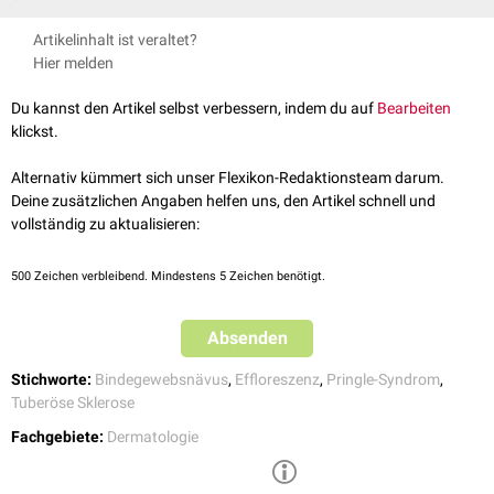
Die Erstmanifestation erfolgt in der Regel bereits im
Kindesalter
. Chagrin-
Artikelinhalt ist veraltet?
Flecken imponieren als derbe, lederartige, umschriebene
Plaques
und
Hier melden
weisen eine bräunliche Farbe auf. Meist sind sie am
Körperstamm
im
lumbalen
Rückenbereich
zu finden.
Du kannst den Artikel selbst verbessern, indem du auf
Bearbeiten
klickst.
Alternativ kümmert sich unser Flexikon-Redaktionsteam darum.
Deine zusätzlichen Angaben helfen uns, den Artikel schnell und
vollständig zu aktualisieren:
500
Zeichen verbleibend. Mindestens 5 Zeichen benötigt.
Absenden
Stichworte:
Bindegewebsnävus
,
Effloreszenz
,
Pringle-Syndrom
,
Tuberöse Sklerose
Fachgebiete:
Dermatologie