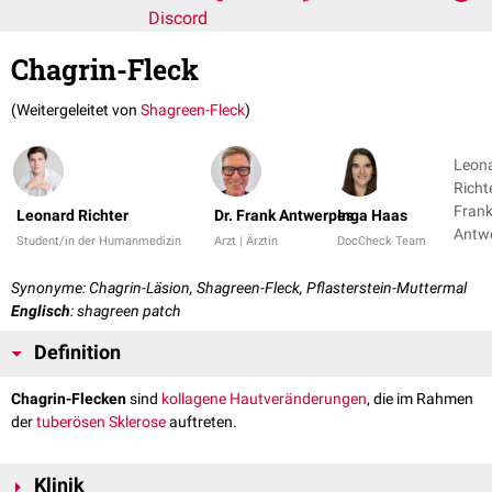
Discord
Chagrin-Fleck
(Weitergeleitet von
Shagreen-Fleck
)
Leon
Richte
Fran
Leonard Richter
Dr. Frank Antwerpes
Inga Haas
Antw
Student/in der Humanmedizin
Arzt | Ärztin
DocCheck Team
+ 1
Synonyme: Chagrin-Läsion, Shagreen-Fleck, Pflasterstein-Muttermal
Englisch
: shagreen patch
Definition
Chagrin-Flecken
sind
kollagene
Hautveränderungen
, die im Rahmen
der
tuberösen Sklerose
auftreten.
Klinik