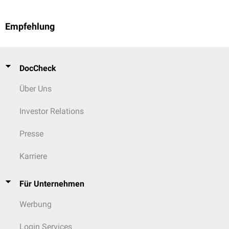
Empfehlung
DocCheck
Über Uns
Investor Relations
Presse
Karriere
Für Unternehmen
Werbung
Login Services