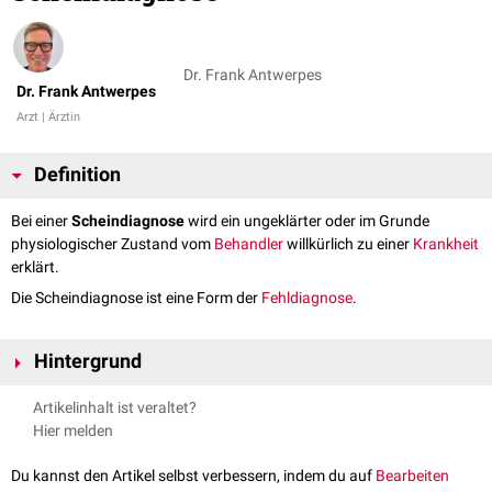
Dr. Frank Antwerpes
Dr. Frank Antwerpes
Arzt | Ärztin
Definition
Bei einer
Scheindiagnose
wird ein ungeklärter oder im Grunde
physiologischer Zustand vom
Behandler
willkürlich zu einer
Krankheit
erklärt.
Die Scheindiagnose ist eine Form der
Fehldiagnose
.
Hintergrund
Scheindiagnosen werden meist aus ökonomischer Motivation gestellt,
Artikelinhalt ist veraltet?
um dem Behandler (
Honorar
) oder dem Patienten (
Krankschreibung
)
Hier melden
einen Vorteil zu verschaffen. In diesen Fällen handelt sich um eine
bewusste Täuschung.
Du kannst den Artikel selbst verbessern, indem du auf
Bearbeiten