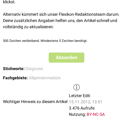
Gelegentlich verwendet man Scheindiagnosen, um
hypochrondrisch
klickst.
veranlagten Patienten eine Erklärung für ihre "Symptome" zu geben.
Damit kommt es jedoch zu einem Bruch des Vertrauensverhältnisses
Alternativ kümmert sich unser Flexikon-Redaktionsteam darum.
zwischen Arzt und Patient, da der Patient über seinen Zustand im
Deine zusätzlichen Angaben helfen uns, den Artikel schnell und
Unklaren gelassen wird.
vollständig zu aktualisieren:
500
Zeichen verbleibend. Mindestens 5 Zeichen benötigt.
Absenden
Stichworte:
Diagnose
Fachgebiete:
Allgemeinmedizin
Letzter Edit:
Wichtiger Hinweis zu diesem Artikel
15.11.2012, 13:51
3.476 Aufrufe
Nutzung:
BY-NC-SA