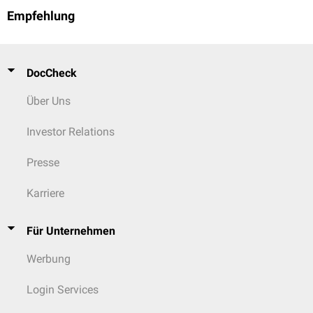
Empfehlung
DocCheck
Über Uns
Investor Relations
Presse
Karriere
Für Unternehmen
Werbung
Login Services