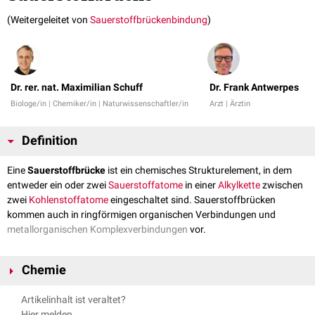
(Weitergeleitet von
Sauerstoffbrückenbindung
)
Dr. rer. nat. Maximilian Schuff
Dr. Frank Antwerpes
Biologe/in | Chemiker/in | Naturwissenschaftler/in
Arzt | Ärztin
Definition
Eine
Sauerstoffbrücke
ist ein chemisches Strukturelement, in dem
entweder ein oder zwei
Sauerstoffatome
in einer
Alkylkette
zwischen
zwei
Kohlenstoffatome
eingeschaltet sind. Sauerstoffbrücken
kommen auch in ringförmigen organischen Verbindungen und
metallorganischen Komplexverbindungen
vor.
Chemie
Sauerstoffbrücken sind Strukturelemente in stabilen
Artikelinhalt ist veraltet?
Kohlenstoffverbindungen wie
Ethern
,
Carbonsäureestern
,
Epoxiden
oder
Hier melden