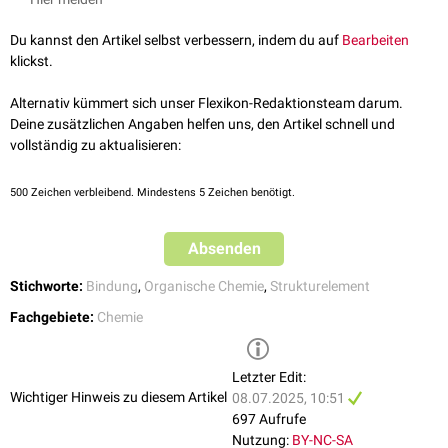
Acetalen
. Besteht die Brücke aus zwei oder mehr Sauerstoffatomen,
spricht man von einem
Peroxid
. Diese Verbindungen sind instabil und
Du kannst den Artikel selbst verbessern, indem du auf
Bearbeiten
zersetzen sich rasch.
klickst.
Alternativ kümmert sich unser Flexikon-Redaktionsteam darum.
Deine zusätzlichen Angaben helfen uns, den Artikel schnell und
vollständig zu aktualisieren:
500
Zeichen verbleibend. Mindestens 5 Zeichen benötigt.
Absenden
Stichworte:
Bindung
,
Organische Chemie
,
Strukturelement
Fachgebiete:
Chemie
Letzter Edit:
Wichtiger Hinweis zu diesem Artikel
08.07.2025, 10:51
697 Aufrufe
Nutzung:
BY-NC-SA