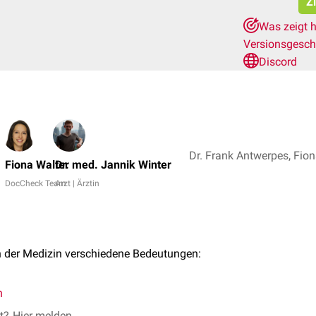
Z
Was zeigt h
Versionsgesch
Discord
Fiona Walter
Dr. med. Jannik Winter
DocCheck Team
Arzt | Ärztin
n der Medizin verschiedene Bedeutungen:
n
et?
Hier melden