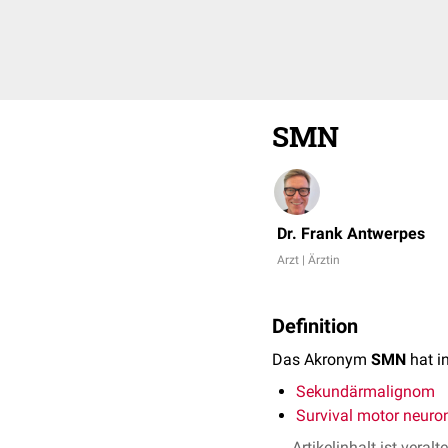
SMN
Dr. Frank Antwerpes
Arzt | Ärztin
Definition
Das Akronym
SMN
hat i
Sekundärmalignom
Survival motor neuro
Artikelinhalt ist veralt