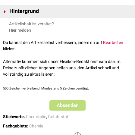
Hintergrund
Die R-Sätze waren Bestandteil der Gefahrstoffkennzeichnung in der EU.
Artikelinhalt ist veraltet?
Aus ihnen wurden die Gefahrenbezeichnungen mit -symbolen und die S-
Hier melden
Sätze abgeleitet.
Die GHS-Kennzeichnung ist seit 2012 für Stoffe und seit 2015 für
Du kannst den Artikel selbst verbessern, indem du auf
Bearbeiten
Gemische verpflichtend und umfasst die
Gefahrenpiktogramme
sowie
klickst.
die
H-
und
P-Sätze
.
Alternativ kümmert sich unser Flexikon-Redaktionsteam darum.
Deine zusätzlichen Angaben helfen uns, den Artikel schnell und
vollständig zu aktualisieren:
500
Zeichen verbleibend. Mindestens 5 Zeichen benötigt.
Absenden
Stichworte:
Chemikalie
,
Gefahrstoff
Fachgebiete:
Chemie