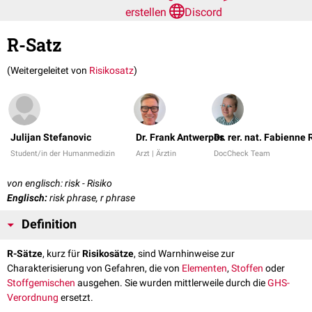
erstellen
Discord
R-Satz
(Weitergeleitet von
Risikosatz
)
Julijan Stefanovic
Dr. Frank Antwerpes
Dr. rer. nat. Fabienne
Student/in der Humanmedizin
Arzt | Ärztin
DocCheck Team
von englisch: risk - Risiko
Englisch:
risk phrase, r phrase
Definition
R-Sätze
, kurz für
Risikosätze
, sind Warnhinweise zur
Charakterisierung von Gefahren, die von
Elementen
,
Stoffen
oder
Stoffgemischen
ausgehen. Sie wurden mittlerweile durch die
GHS-
Verordnung
ersetzt.