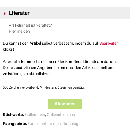
Literatur
Gaduputi et al.
Gallstone ileus with multiple stones: Where Rigler triad
Artikelinhalt ist veraltet?
meets Bouveret's syndrome
World journal of gastrointestinal
Hier melden
surgery, 2015
Du kannst den Artikel selbst verbessern, indem du auf
Bearbeiten
klickst.
Alternativ kümmert sich unser Flexikon-Redaktionsteam darum.
Deine zusätzlichen Angaben helfen uns, den Artikel schnell und
vollständig zu aktualisieren:
500
Zeichen verbleibend. Mindestens 5 Zeichen benötigt.
Absenden
Stichworte:
Gallenstein
,
Gallensteinileus
Fachgebiete:
Gastroenterologie
,
Radiologie