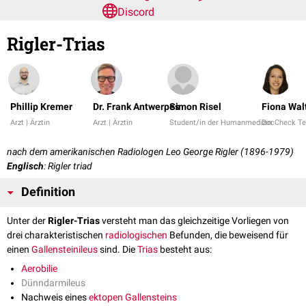
Discord
Rigler-Trias
Phillip Kremer
Dr. Frank Antwerpes
Simon Risel
Fiona Wal
Arzt | Ärztin
Arzt | Ärztin
Student/in der Humanmedizin
DocCheck T
nach dem amerikanischen Radiologen Leo George Rigler (1896-1979)
Englisch
: Rigler triad
Definition
Unter der
Rigler-Trias
versteht man das gleichzeitige Vorliegen von
drei charakteristischen
radiologischen
Befunden, die beweisend für
einen
Gallensteinileus
sind. Die
Trias
besteht aus:
Aerobilie
Dünndarmileus
Nachweis eines
ektopen
Gallensteins