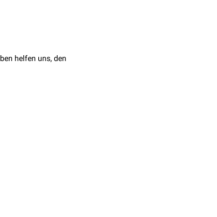
ann daher nur kleine
stoff
.
Natriumthiosulfat
als
Antidot
bei
ben helfen uns, den