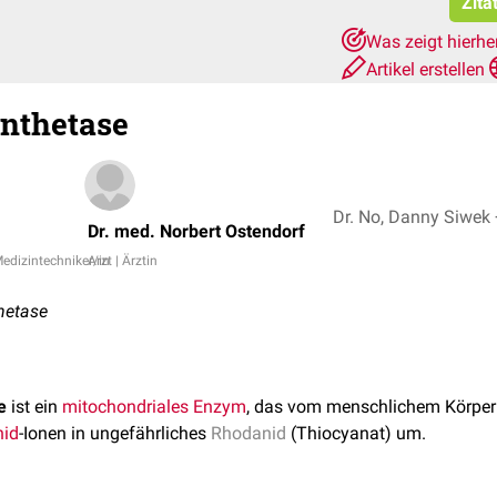
Zita
Was zeigt hierhe
Artikel erstellen
nthetase
Dr
Dr. med. Norbert Ostendorf
Medizintechniker/in
Arzt | Ärztin
hetase
e
ist ein
mitochondriales
Enzym
, das vom menschlichem Körper 
nid
-Ionen in ungefährliches
Rhodanid
(Thiocyanat) um.