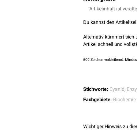
Die Aktivität der Rhodan
Artikelinhalt ist veralt
Mengen von
Cyanid
-Ione
Du kannst den Artikel se
liefert den für die Bild
Vergiftungen mit Cyanwas
Alternativ kümmert sich
Artikel schnell und vollst
500
Zeichen verbleibend. Mindes
Stichworte:
Cyanid
,
Enz
Fachgebiete:
Biochemie
Wichtiger Hinweis zu die