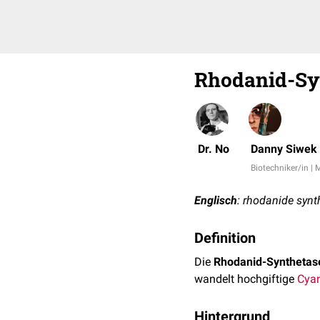
Rhodanid-Sy
Dr. No
Danny Siwek
Biotechniker/in | 
Englisch
: rhodanide synt
Definition
Die
Rhodanid-Synthetas
wandelt hochgiftige
Cya
Hintergrund