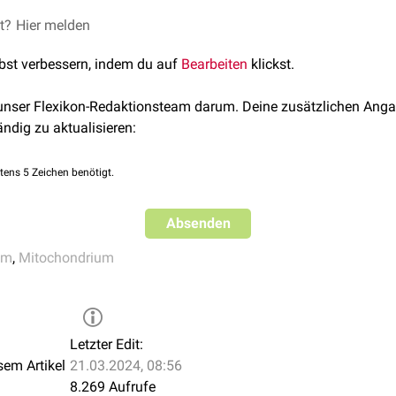
id-Synthetase beim Menschen ist insgesamt gering. Der Körper k
et?
Hier melden
n neutralisieren. Die Kapazität liegt bei etwas 30 mg
Cyanwasser
lbst verbessern, indem du auf
Bearbeiten
klickst.
ung der Rhodanid-Synthetase benötigten
Schwefel
und wird daher 
serstoff eingesetzt.
 unser Flexikon-Redaktionsteam darum. Deine zusätzlichen Anga
ändig zu aktualisieren:
tens 5 Zeichen benötigt.
Absenden
ym
,
Mitochondrium
Letzter Edit:
sem Artikel
21.03.2024, 08:56
8.269 Aufrufe