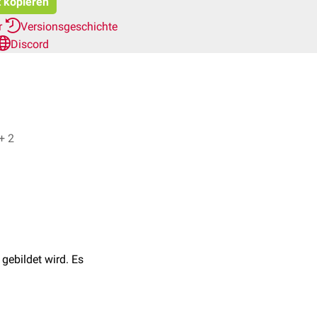
t kopieren
r
Versionsgeschichte
Discord
. No, Danny Siwek + 2
gebildet wird. Es