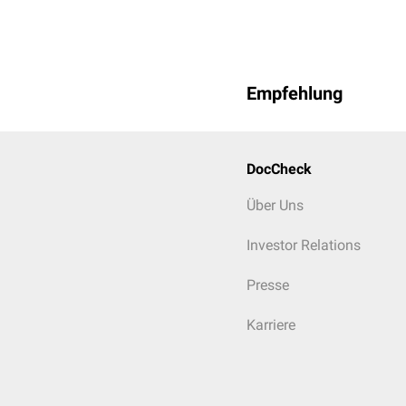
Empfehlung
DocCheck
Über Uns
Investor Relations
Presse
Karriere