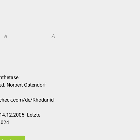
A
A
nthetase:
d. Norbert Ostendorf
occheck.com/de/Rhodanid-
14.12.2005. Letzte
2024