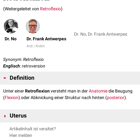
(Weitergeleitet von
Retroflexio
)
Dr. No, Dr. Frank Antwerpes
Dr. No
Dr. Frank Antwerpes
Arzt | Ärztin
Synonym: Retroflexio
Englisch
: retroversion
Definition
Unter einer
Retroflexion
versteht man in der
Anatomie
die Beugung
(
Flexion
) oder Abknickung einer Struktur nach hinten (
posterior
).
Uterus
Eine
Retroflexion
des Uterus (
Retroflexio uteri
) liegt vor, wenn der Winkel
Artikelinhalt ist veraltet?
zwischen
Corpus uteri
und der
Cervix uteri
deutlich vergrößert ist. Banal
Hier melden
ausgedrückt ist die Retroflexion des
Uterus
die Rückneigung nach hinten