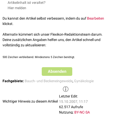
Eine Retroflexio uteri mobilis kann manuell aufgerichtet werden - in der
Artikelinhalt ist veraltet?
Infertilität
verantwortlich sein.
Schwangerschaft
geschieht dies häufig auch von selbst. Die Retroflexio
Hier melden
uteri fixata wird bei deutlichen Beschwerden operativ korrigiert.
Du kannst den Artikel selbst verbessern, indem du auf
Bearbeiten
klickst.
Alternativ kümmert sich unser Flexikon-Redaktionsteam darum.
Deine zusätzlichen Angaben helfen uns, den Artikel schnell und
vollständig zu aktualisieren:
500
Zeichen verbleibend. Mindestens 5 Zeichen benötigt.
Absenden
Fachgebiete:
Bauch- und Beckeneingeweide
,
Gynäkologie
Letzter Edit:
Wichtiger Hinweis zu diesem Artikel
15.10.2007, 11:17
62.517 Aufrufe
Nutzung:
BY-NC-SA