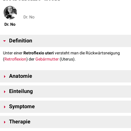
Dr. No
Dr. No
Definition
Unter einer
Retroflexio uteri
versteht man die Rückwärtsneigung
(
Retroflexion
) der
Gebärmutter
(Uterus).
Anatomie
Eine Retroflexio uteri liegt vor, wenn der Winkel zwischen
Corpus uteri
Einteilung
und der
Cervix uteri
deutlich vergrößert ist. Banal ausgedrückt ist die
Retroflexion des
Uterus
die Rückneigung nach hinten in Richtung des
Os
Eine Retroflexion des Uterus kann veränderbar (Retroflexio uteri mobilis)
sacrum
. Dieser Zustand ist bei etwa 10-20% aller Frauen zu beobachten.
Symptome
oder fixiert sein (Retroflexio uteri fixata) - z.B. durch Verwachsungen mit
Nachbarorganen oder im Rahmen einer
Endometriose
.
Die Retroflexio uteri ist eine in der Regel harmlose Lageanomalie und
Therapie
verursacht meist keine Symptome. In Einzelfällen kann sie für
Kreuzschmerzen
,
Dysmenorrhoe
,
Kohabitationsschmerzen
oder