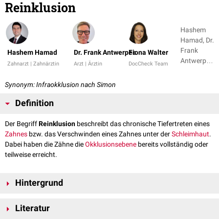
Reinklusion
Hashem
Hamad, Dr.
Frank
Hashem Hamad
Dr. Frank Antwerpes
Fiona Walter
Antwerpes
Zahnarzt | Zahnärztin
Arzt | Ärztin
DocCheck Team
+ 1
Synonym: Infraokklusion nach Simon
Definition
Der Begriff
Reinklusion
beschreibt das chronische Tiefertreten eines
Zahnes
bzw. das Verschwinden eines Zahnes unter der
Schleimhaut
.
Dabei haben die Zähne die
Okklusionsebene
bereits vollständig oder
teilweise erreicht.
Hintergrund
Am häufigsten sind die
Milchmolaren
betroffen. Ursächlich ist dabei in
Literatur
der Regel eine
Ankylose
, die dazu führt, dass die Okklusionsebene nicht