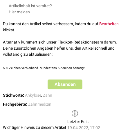
vollständig erreicht wird. Die Folge kann ein seitlich
offener Biss
sein.
Kahl-Nieke. Einführung in die Kieferorthopädie: Diagnostik,
Artikelinhalt ist veraltet?
Behandlungsplanung, Therapie. Deutsche Zahnärzteverlag, 3.
Hier melden
Auflage, 2010
Du kannst den Artikel selbst verbessern, indem du auf
Bearbeiten
klickst.
Alternativ kümmert sich unser Flexikon-Redaktionsteam darum.
Deine zusätzlichen Angaben helfen uns, den Artikel schnell und
vollständig zu aktualisieren:
500
Zeichen verbleibend. Mindestens 5 Zeichen benötigt.
Absenden
Stichworte:
Ankylose
,
Zahn
Fachgebiete:
Zahnmedizin
Letzter Edit:
Wichtiger Hinweis zu diesem Artikel
19.04.2022, 17:02