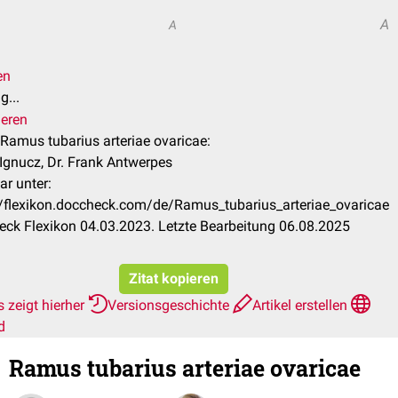
A
A
en
g...
ieren
l Ramus tubarius arteriae ovaricae:
Ignucz, Dr. Frank Antwerpes
ar unter:
//flexikon.doccheck.com/de/Ramus_tubarius_arteriae_ovaricae
ck Flexikon 04.03.2023. Letzte Bearbeitung 06.08.2025
Zitat kopieren
 zeigt hierher
Versionsgeschichte
Artikel erstellen
d
Ramus tubarius arteriae ovaricae