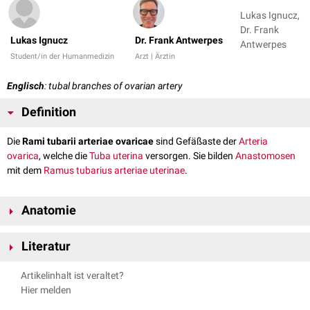
Lukas Ignucz,
Dr. Frank
Lukas Ignucz
Dr. Frank Antwerpes
Antwerpes
Student/in der Humanmedizin
Arzt | Ärztin
Englisch
: tubal branches of ovarian artery
Definition
Die
Rami tubarii arteriae ovaricae
sind Gefäßaste der
Arteria
ovarica
, welche die
Tuba uterina
versorgen. Sie bilden
Anastomosen
mit dem
Ramus tubarius arteriae uterinae
.
Anatomie
Die
Arteria ovarica
entspringt aus
Aorta abdominalis
und gelangt im
Literatur
Ligamentum suspensorium ovarii
zum
Ovar
. In ihrem
distalen
Abschnitt
gibt sie kleine Äste an die Tuba uterina ab.
Michael Schünke, Prometheus, Innere Organe, 5. Auflage, Thieme
Artikelinhalt ist veraltet?
Verlag
Hier melden