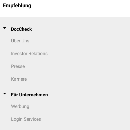
Empfehlung
DocCheck
Über Uns
Investor Relations
Presse
Karriere
Für Unternehmen
Werbung
Login Services