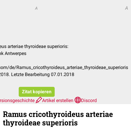
A
A
us arteriae thyroideae superioris:
ank Antwerpes
.com/de/Ramus_cricothyroideus_arteriae_thyroideae_superioris
018. Letzte Bearbeitung 07.01.2018
Zitat kopieren
rsionsgeschichte
Artikel erstellen
Discord
Ramus cricothyroideus arteriae
thyroideae superioris