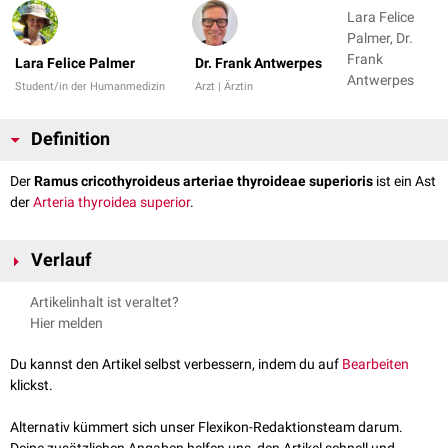
Lara Felice
Palmer, Dr.
Frank
Lara Felice Palmer
Dr. Frank Antwerpes
Antwerpes
Student/in der Humanmedizin
Arzt | Ärztin
Definition
Der
Ramus cricothyroideus arteriae thyroideae superioris
ist ein Ast
der
Arteria thyroidea superior
.
Verlauf
Der Ramus cricothyroideus verläuft nach ventral auf der
Membrana
Artikelinhalt ist veraltet?
cricothyroidea
, wo er vor dem
Ligamentum cricothyroideum medianum
Hier melden
mit der Arterie der Gegenseite
anastomosiert
. In seinem Verlauf gibt er
Äste ab, die den ventralen Anteil der
Cartilago cricoidea
versorgen.
Du kannst den Artikel selbst verbessern, indem du auf
Bearbeiten
klickst.
Alternativ kümmert sich unser Flexikon-Redaktionsteam darum.