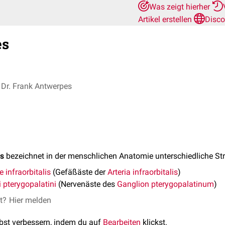
Was zeigt hierher
Artikel erstellen
Disco
es
Dr. Frank Antwerpes
es
bezeichnet in der menschlichen Anatomie unterschiedliche Str
e infraorbitalis
(Gefäßäste der
Arteria infraorbitalis
)
i pterygopalatini
(Nervenäste des
Ganglion pterygopalatinum
)
et?
Hier melden
lbst verbessern, indem du auf
Bearbeiten
klickst.