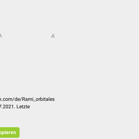
A
A
ck.com/de/Rami_orbitales
.2021. Letzte
kopieren