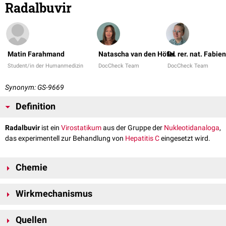
Radalbuvir
Matin Farahmand
Natascha van den Höfel
Dr. rer. nat. Fabi
Student/in der Humanmedizin
DocCheck Team
DocCheck Team
Synonym: GS-9669
Definition
Radalbuvir
ist ein
Virostatikum
aus der Gruppe der
Nukleotidanaloga
,
das experimentell zur Behandlung von
Hepatitis C
eingesetzt wird.
Chemie
Die
Summenformel
lautet C
H
NO
S und das
Molekulargewicht
30
41
6
Wirkmechanismus
beträgt 543.7 g/
mol
.
Radalbuvir ist ein
NS5B-Inhibitor
, der eine gezielte Wirkung auf die
NS5B-
Quellen
Polymerase
entfaltet. Er wirkt selektiv und hemmt effektiv die
HCV-RNA-