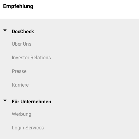
Empfehlung
DocCheck
Über Uns
Investor Relations
Presse
Karriere
Für Unternehmen
Werbung
Login Services