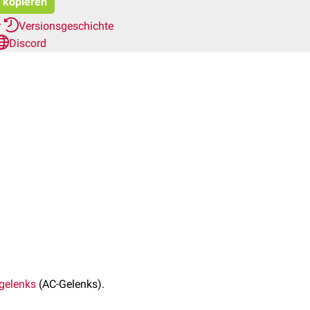
t kopieren
r
Versionsgeschichte
Discord
gelenks
(AC-Gelenks).