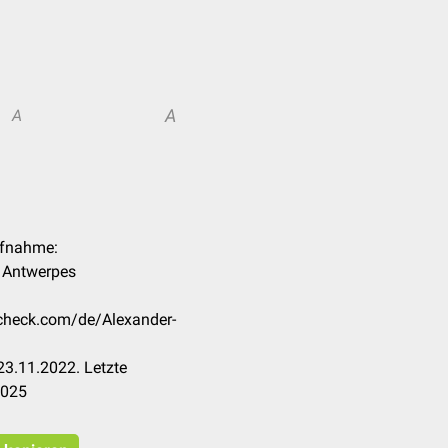
A
A
ufnahme:
k Antwerpes
ccheck.com/de/Alexander-
3.11.2022. Letzte
2025