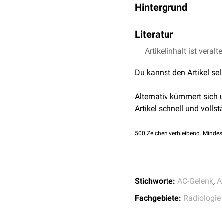
Hintergrund
Bei der Alexander-Aufna
Literatur
ähnelt somit der
Y-Aufn
Röntgenkassette aufgedr
Artikelinhalt ist veralt
Alexander OM.
Radiog
Alexander-Aufnahme erfo
Alexander OM.
Disloc
durch den gesunden Arm
Du kannst den Artikel se
Der Zentralstrahl wird 10
Alternativ kümmert sich
des AC-Gelenks
schiebt 
Artikel schnell und vollst
meist durch den Vergleic
500
Zeichen verbleibend. Mindes
Stichworte:
AC-Gelenk
,
A
Fachgebiete:
Radiologie