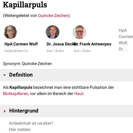
Kapillarpuls
(Weitergeleitet von
Quincke-Zeichen
)
HpA
Carme
Wolf,
HpA Carmen Wolf
Dr. Josua Decker
Dr. Frank Antwerpes
Dr.
Heilpraktiker/in
Arzt | Ärztin
Arzt | Ärztin
Josua
Decker
Synonym: Quincke-Zeichen
+ 3
Definition
Als
Kapillarpuls
bezeichnet man eine sichtbare Pulsation der
Blutkapillaren
, vor allem im Bereich der
Haut
.
Hintergrund
Wird mit einem durchsichtigen
Objektträger
ein leichter Druck auf das
Artikelinhalt ist veraltet?
Nagelbett
oder auf die
Lippen
ausgeübt, kommt es zu einem
Hier melden
pulssynchronen Wechsel von Blässe und Rötung. Ein Kapillarpuls ist ein