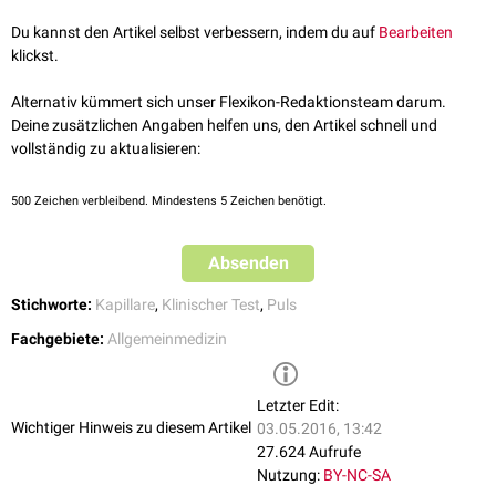
Hinweis auf eine große
Blutdruckamplitude
, wie sie z.B. bei einer
Du kannst den Artikel selbst verbessern, indem du auf
Bearbeiten
Aorteninsuffizienz
vorkommt.
klickst.
Alternativ kümmert sich unser Flexikon-Redaktionsteam darum.
Deine zusätzlichen Angaben helfen uns, den Artikel schnell und
vollständig zu aktualisieren:
500
Zeichen verbleibend. Mindestens 5 Zeichen benötigt.
Absenden
Stichworte:
Kapillare
,
Klinischer Test
,
Puls
Fachgebiete:
Allgemeinmedizin
Letzter Edit:
Wichtiger Hinweis zu diesem Artikel
03.05.2016, 13:42
27.624 Aufrufe
Nutzung:
BY-NC-SA