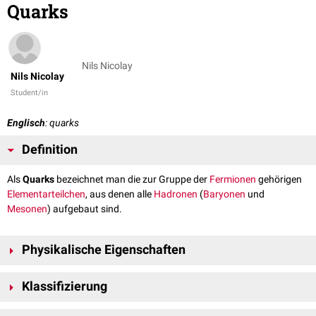
Quarks
Nils Nicolay
Nils Nicolay
Student/in
Englisch
: quarks
Definition
Als
Quarks
bezeichnet man die zur Gruppe der
Fermionen
gehörigen
Elementarteilchen
, aus denen alle
Hadronen
(
Baryonen
und
Mesonen
) aufgebaut sind.
Physikalische Eigenschaften
Alle Quarks haben einen
Spin
von 1/2 und eine Ladung von 1/3 oder 2/3
Klassifizierung
der
Elementarladung
sowie eine
Farbladung
. Das kombinierte Auftreten
von mehreren Quarks oder Quark-
Antiquark
-Paaren in den
Man unterscheidet nach Ladung (als Bruchteil der Elementarladung e)