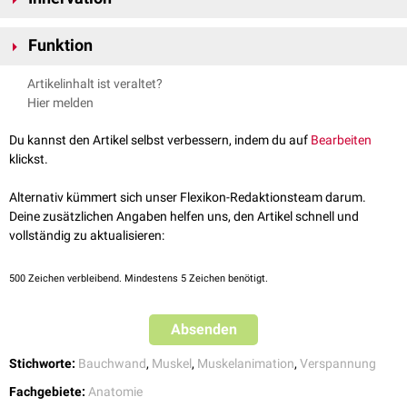
Linea alba
ein. Er liegt innerhalb der
Aponeurose
der drei seitlichen
Der Musculus pyramidalis wird durch die vorderen Äste (Rami
Bauchmuskeln und soll bei etwa 16-25% der Menschen fehlen.
Funktion
anteriores) des 12. Thorakalnerven (
Th12
), und/oder des 1.
Lumbalnerven (
L1
) innerviert.
Der Musculus pyramidalis spannt die Linea alba bzw. die Muskelscheide
Artikelinhalt ist veraltet?
des
Musculus rectus abdominis
.
Hier melden
Du kannst den Artikel selbst verbessern, indem du auf
Bearbeiten
klickst.
Alternativ kümmert sich unser Flexikon-Redaktionsteam darum.
Deine zusätzlichen Angaben helfen uns, den Artikel schnell und
vollständig zu aktualisieren:
500
Zeichen verbleibend. Mindestens 5 Zeichen benötigt.
Absenden
Stichworte:
Bauchwand
,
Muskel
,
Muskelanimation
,
Verspannung
Fachgebiete:
Anatomie