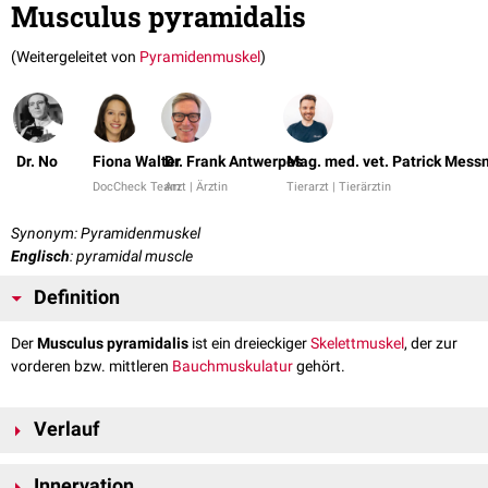
Musculus pyramidalis
(Weitergeleitet von
Pyramidenmuskel
)
Dr. No
Fiona Walter
Dr. Frank Antwerpes
Mag. med. vet. Patrick Mess
DocCheck Team
Arzt | Ärztin
Tierarzt | Tierärztin
Synonym: Pyramidenmuskel
Englisch
: pyramidal muscle
Definition
Der
Musculus pyramidalis
ist ein dreieckiger
Skelettmuskel
, der zur
vorderen bzw. mittleren
Bauchmuskulatur
gehört.
Verlauf
Der Musculus pyramidalis entspringt dem Ramus superior des
Os pubis
Innervation
in der Nähe der
Beckensymphyse
und strahlt in den unteren Anteil der