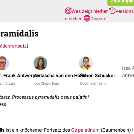
Zitat kopi
Was zeigt hierher
Version
erstellen
Discord
ramidalis
idenfortsatz
)
Issa 
r. Frank Antwerpes
Natascha van den Höfel
Simon Schuckel
zt | Ärztin
DocCheck Team
DocCheck Team
atz, Processus pyramidalis ossis palatini
ess
is
ist ein knöcherner Fortsatz des
Os palatinum
(Gaumenbein) i