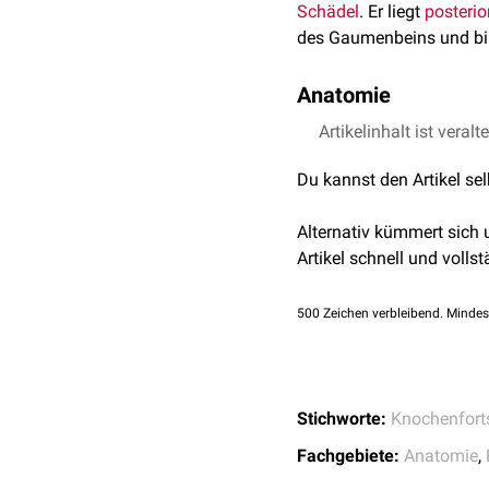
Schädel
. Er liegt
posterio
des Gaumenbeins und bi
Anatomie
Der Processus pyramidali
Artikelinhalt ist veralt
lateralis des
Processus p
Du kannst den Artikel se
Pyramidenfortsatz artiku
Alternativ kümmert sich
Artikel schnell und vollst
500
Zeichen verbleibend. Mindes
Stichworte:
Knochenfort
Fachgebiete:
Anatomie
,