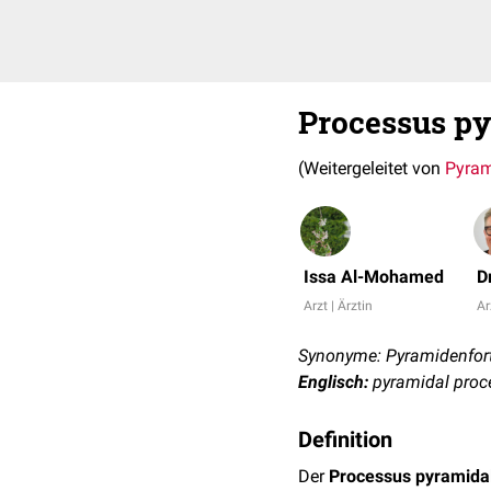
Processus py
(Weitergeleitet von
Pyram
Issa Al-Mohamed
D
Arzt | Ärztin
Ar
Synonyme: Pyramidenforts
Englisch:
pyramidal proc
Definition
Der
Processus pyramidal