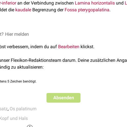
r
-
inferior
an der Verbindung zwischen
Lamina horizontalis
und
L
ldet die
kaudale
Begrenzung der
Fossa pterygopalatina
.
s ist keil- bzw. pyramidenförmig gestaltet und liegt zwischen 
et?
Hier melden
terygoideus
des
Os sphenoidale
. Er enthält die
Foramina palati
lbst verbessern, indem du auf
Bearbeiten
klickst.
liert zudem mit der
Tuberositas maxillae
.
 unser Flexikon-Redaktionsteam darum. Deine zusätzlichen Anga
ändig zu aktualisieren:
tens 5 Zeichen benötigt.
Absenden
satz
,
Os palatinum
Kopf und Hals