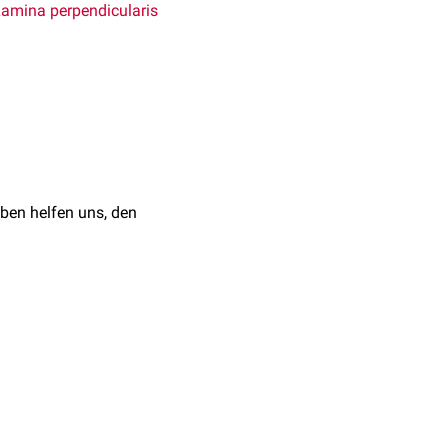
amina perpendicularis
den Laminae medialis und
na minora
. Der
ben helfen uns, den