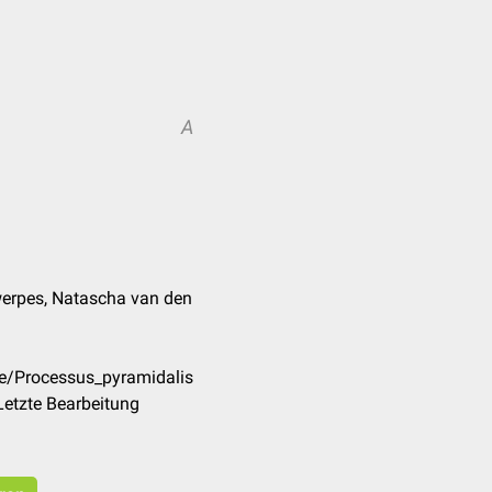
A
werpes, Natascha van den
de/Processus_pyramidalis
Letzte Bearbeitung