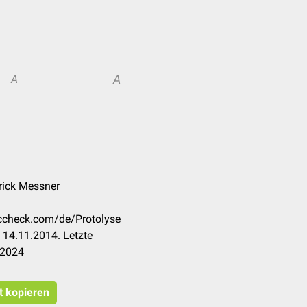
A
A
rick Messner
occheck.com/de/Protolyse
 14.11.2014. Letzte
.2024
t kopieren