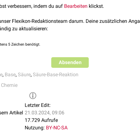
lbst verbessern, indem du auf
Bearbeiten
klickst.
 unser Flexikon-Redaktionsteam darum. Deine zusätzlichen Anga
ändig zu aktualisieren:
tens 5 Zeichen benötigt.
Absenden
se
,
Base
,
Säure
,
Säure-Base-Reaktion
,
Chemie
Letzter Edit:
sem Artikel
21.03.2024, 09:06
17.729 Aufrufe
Nutzung:
BY-NC-SA