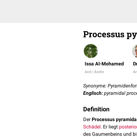
Processus py
Issa Al-Mohamed
D
Arzt | Ärztin
Ar
Synonyme: Pyramidenforts
Englisch:
pyramidal proc
Definition
Der
Processus pyramidal
Schädel
. Er liegt
posterio
des Gaumenbeins und bi