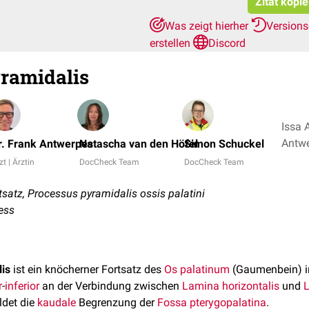
Zitat kopi
Was zeigt hierher
Version
erstellen
Discord
ramidalis
Issa 
r. Frank Antwerpes
Natascha van den Höfel
Simon Schuckel
zt | Ärztin
DocCheck Team
DocCheck Team
atz, Processus pyramidalis ossis palatini
ess
is
ist ein knöcherner Fortsatz des
Os palatinum
(Gaumenbein) i
r
-
inferior
an der Verbindung zwischen
Lamina horizontalis
und
L
ldet die
kaudale
Begrenzung der
Fossa pterygopalatina
.