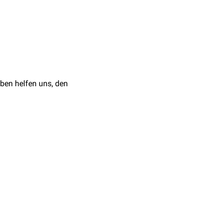
den Laminae medialis und
na minora
. Der
ben helfen uns, den