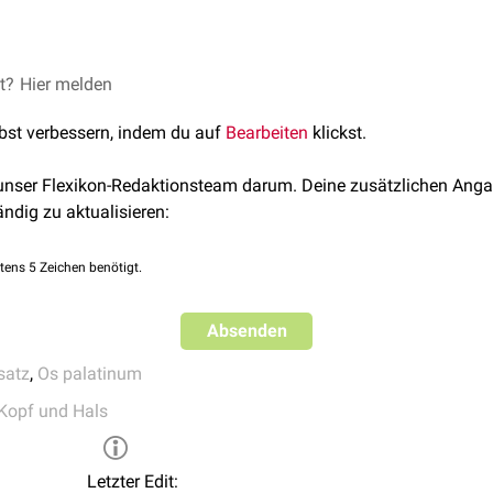
s ist keil- bzw. pyramidenförmig gestaltet und liegt zwischen 
et?
Hier melden
terygoideus
des
Os sphenoidale
. Er enthält die
Foramina palati
lbst verbessern, indem du auf
Bearbeiten
klickst.
liert zudem mit der
Tuberositas maxillae
.
 unser Flexikon-Redaktionsteam darum. Deine zusätzlichen Anga
ändig zu aktualisieren:
tens 5 Zeichen benötigt.
Absenden
satz
,
Os palatinum
Kopf und Hals
Letzter Edit: