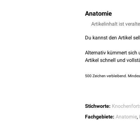
Anatomie
Der Processus pyramidali
Artikelinhalt ist veralt
lateralis des
Processus p
Du kannst den Artikel se
Pyramidenfortsatz artiku
Alternativ kümmert sich
Artikel schnell und vollst
500
Zeichen verbleibend. Mindes
Stichworte:
Knochenfort
Fachgebiete:
Anatomie
,