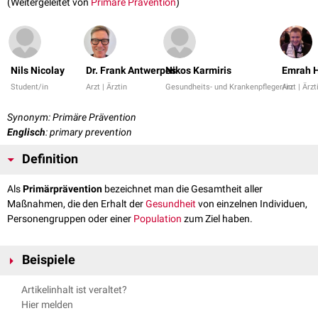
(Weitergeleitet von
Primäre Prävention
)
Nils Nicolay
Dr. Frank Antwerpes
Nikos Karmiris
Emrah H
Student/in
Arzt | Ärztin
Gesundheits- und Krankenpfleger/in
Arzt | Ärzt
Synonym: Primäre Prävention
Englisch
: primary prevention
Definition
Als
Primärprävention
bezeichnet man die Gesamtheit aller
Maßnahmen, die den Erhalt der
Gesundheit
von einzelnen Individuen,
Personengruppen oder einer
Population
zum Ziel haben.
Beispiele
Typische Inhalte der primären Prävention sind die Aufklärung über
Artikelinhalt ist veraltet?
gesundheitlich beeinträchtigende
Verhaltensweisen
oder
Risikofaktoren
Hier melden
bzw. das Aufzeigen von Möglichkeiten zur Förderung der Gesundheit