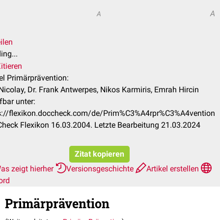
A
A
ilen
ing...
itieren
kel Primärprävention:
 Nicolay, Dr. Frank Antwerpes, Nikos Karmiris, Emrah Hircin
fbar unter:
s://flexikon.doccheck.com/de/Prim%C3%A4rpr%C3%A4vention
heck Flexikon 16.03.2004. Letzte Bearbeitung 21.03.2024
Zitat kopieren
as zeigt hierher
Versionsgeschichte
Artikel erstellen
ord
Primärprävention