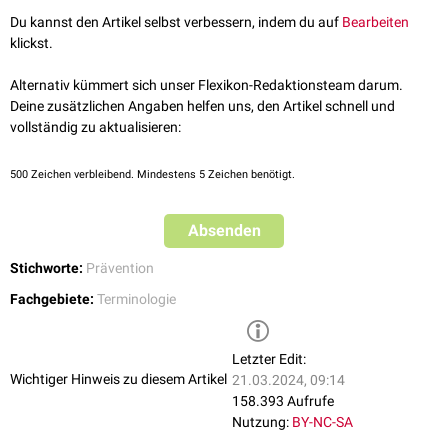
noch bevor Risikofaktoren oder die Erkrankung selbst bestehen.
Du kannst den Artikel selbst verbessern, indem du auf
Bearbeiten
Im Bezug auf kardiovaskuläre Erkrankungen bezeichnet
klickst.
"Primärprävention" alle Maßnahmen, die
vor
dem Eintreten einer
kardiovaskulären Erkrankung (z.B.
KHK
,
Herzinfarkt
) unternommen
Alternativ kümmert sich unser Flexikon-Redaktionsteam darum.
werden (z.B. Werbung für mehr Bewegung) - im Gegensatz zur
Deine zusätzlichen Angaben helfen uns, den Artikel schnell und
Sekundärprävention
und
Tertiärprävention
.
vollständig zu aktualisieren:
500
Zeichen verbleibend. Mindestens 5 Zeichen benötigt.
Absenden
Stichworte:
Prävention
Fachgebiete:
Terminologie
Letzter Edit:
Wichtiger Hinweis zu diesem Artikel
21.03.2024, 09:14
158.393 Aufrufe
Nutzung:
BY-NC-SA