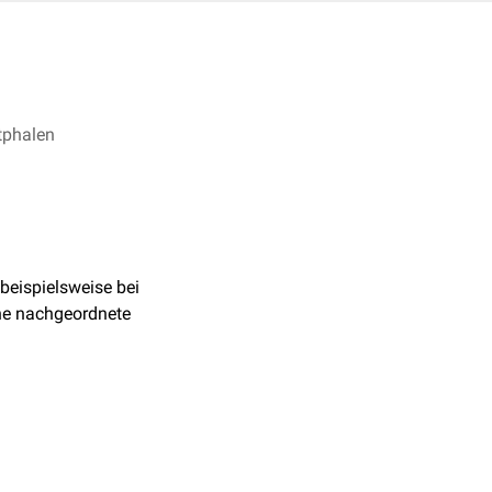
tphalen
beispielsweise bei
ne nachgeordnete
chgeordneter
tische