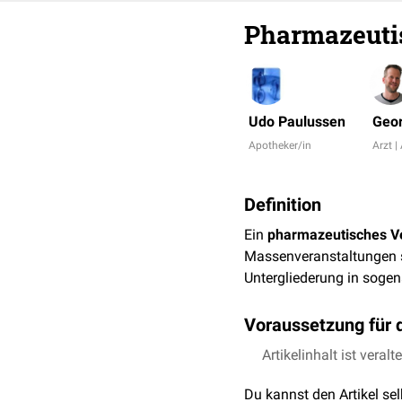
Pharmazeuti
Udo Paulussen
Geor
Apotheker/in
Arzt |
Definition
Ein
pharmazeutisches V
Massenveranstaltungen s
Untergliederung in soge
Voraussetzung für d
Vorausssetzung für das 
Artikelinhalt ist veralt
pharmazeutischer Versor
Du kannst den Artikel se
Überwachungsbehörde.