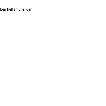
 des Veranstalters und
ben helfen uns, den
ettungsdienstlichen
sowie