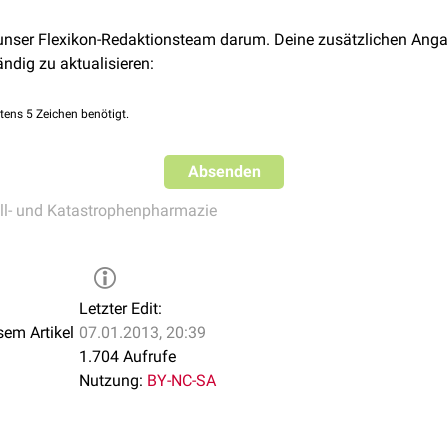
 sich das pharmazeutische Versorgungszentrum an die Vorgaben
 unser Flexikon-Redaktionsteam darum. Deine zusätzlichen Anga
ion vor Ort jeweils neu anpassen. Dabei sind die sanitäts- und
r
ändig zu aktualisieren:
izinischen
Gegebenheiten vor Ort zu berücksichtigen.
tens 5 Zeichen benötigt.
Absenden
ll- und Katastrophenpharmazie
Letzter Edit:
sem Artikel
07.01.2013, 20:39
1.704 Aufrufe
Nutzung:
BY-NC-SA