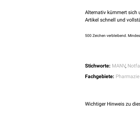
Bei der Errichtung muss
Alternativ kümmert sich
an die Versorgungssituat
Artikel schnell und vollst
die basis- und
notfallmed
500
Zeichen verbleibend. Mindes
Stichworte:
MANV
,
Notfa
Fachgebiete:
Pharmazie
Wichtiger Hinweis zu die