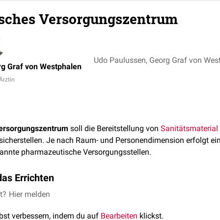
sches Versorgungszentrum
Udo Paulussen, Georg Graf von Wes
g Graf von Westphalen
 Ärztin
ersorgungszentrum
soll die Bereitstellung von
Sanitätsmaterial
icherstellen. Je nach Raum- und Personendimension erfolgt ei
nannte pharmazeutische Versorgungsstellen.
as Errichten
Errichten eines pharmazeutischen Versorgungszentrums und na
et?
Hier melden
gungsstellen ist die Zulassung durch die zuständige pharmazeu
lbst verbessern, indem du auf
Bearbeiten
klickst.