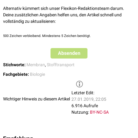
Desorption: Der Stoff wird auf der anderen Seite der Membran wieder
entlassen.
Alternativ kümmert sich unser Flexikon-Redaktionsteam darum.
Deine zusätzlichen Angaben helfen uns, den Artikel schnell und
Die Durchlässigkeit der Membran für einen Stoff wird als
Permeabilität
vollständig zu aktualisieren:
bezeichnet. Ist sie nur für bestimmte Stoffe durchlässig - wie bei der
Zellmembran
- spricht man von
Semipermeabilität
.
500
Zeichen verbleibend. Mindestens 5 Zeichen benötigt.
Absenden
Stichworte:
Membran
,
Stofftransport
Fachgebiete:
Biologie
Letzter Edit:
Wichtiger Hinweis zu diesem Artikel
27.01.2019, 22:05
6.916 Aufrufe
Nutzung:
BY-NC-SA