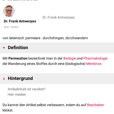
Dr. Frank Antwerpes
Dr. Frank Antwerpes
Arzt | Ärztin
von lateinisch: permeare - durchdringen, durchwandern
Definition
Mit
Permeation
bezeichnet man in der
Biologie
und
Pharmakologie
die Wanderung eines Stoffes durch eine (biologische)
Membran
.
Hintergrund
Die Permeation vollzieht sich in drei Teilschritten:
Artikelinhalt ist veraltet?
Sorption: Die in der Flüssigkeit gelösten oder
suspendierten
Stoffe
Hier melden
("Permeate") werden an der Oberfläche der Membran gebunden.
Diffusion
: Der Stoff durchdringt die Membran durch
Poren
bzw.
Du kannst den Artikel selbst verbessern, indem du auf
Bearbeiten
molekulare Zwischenräume.
klickst.