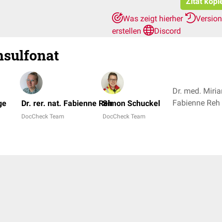
Zitat kopi
Was zeigt hierher
Versio
erstellen
Discord
nsulfonat
Dr. med. Miria
ge
Dr. rer. nat. Fabienne Reh
Simon Schuckel
DocCheck Team
DocCheck Team