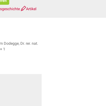
eren
nsgeschichte
Artikel
m Dodegge, Dr. rer. nat.
Fabienne Reh + 1