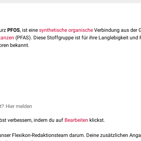
kurz
PFOS
, ist eine
synthetische
organische
Verbindung aus der 
stanzen
(PFAS). Diese Stoffgruppe ist für ihre Langlebigkeit und
ren bekannt.
m
Perfluoroctyl
-Rest (C8), also einer vollständig mit
Fluor
substitui
 eine
Sulfonsäuregruppe
gebunden ist.
ive Eigenschaften und senkt beispielsweise die
Oberflächenspa
t industriell eingesetzt, z.B. in:
et?
Perfluoroctansulfonsäure (PFOS)
Hier melden
, zuletzt abgerufen am 21.0
lbst verbessern, indem du auf
Bearbeiten
klickst.
Lebensmittelverpackungen
och die Verwendung zur Sprühnebelunterdrückung für nicht deko
 unser Flexikon-Redaktionsteam darum. Deine zusätzlichen Anga
nen Kreislaufsystemen erlaubt. Die Erlaubnis dieser Verwendung 