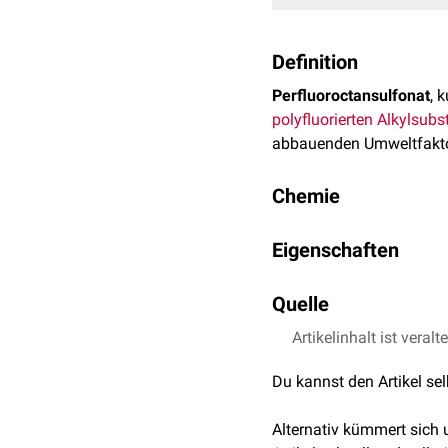
Definition
Perfluoroctansulfonat
, 
polyfluorierten Alkylsub
abbauenden Umweltfakto
Chemie
PFOS besteht aus eine
Eigenschaften
Kohlenstoffkette
, an die
PFOS hat oberflächenakt
Quelle
wurde über Jahrzehnte brei
Artikelinhalt ist veralt
↑
Umweltbundesamt,
Feuerlöschschäumen
Imprägniermitteln
Du kannst den Artikel se
Beschichtungen von 
Aktuell (2025) ist nur n
Alternativ kümmert sich
(Chrom VI) in geschlosse