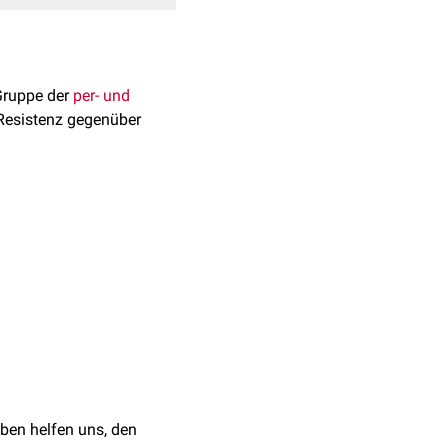
Gruppe der
per- und
 Resistenz gegenüber
erten achtgliedrigen
nnung
von
Wasser
. Es
8.2025
ratives Hartverchromen
ben helfen uns, den
[
1
]
gilt bis 2025.