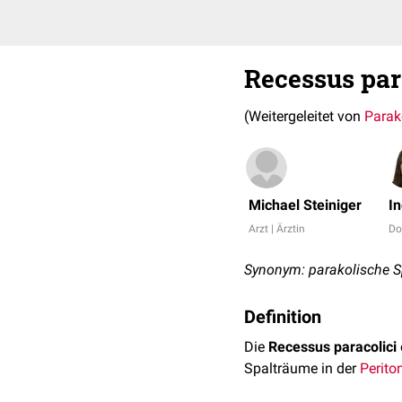
Recessus par
(Weitergeleitet von
Parak
Michael Steiniger
I
Arzt | Ärztin
Do
Synonym: parakolische 
Definition
Die
Recessus paracolici
Spalträume in der
Perito