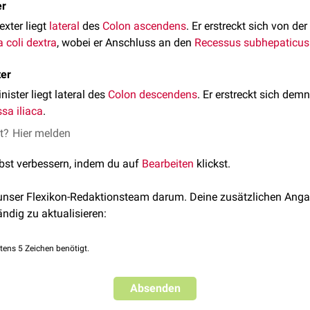
er
exter liegt
lateral
des
Colon ascendens
. Er erstreckt sich von de
a coli dextra
, wobei er Anschluss an den
Recessus subhepaticus
ter
nister liegt lateral des
Colon descendens
. Er erstreckt sich de
sa iliaca
.
et?
Hier melden
lbst verbessern, indem du auf
Bearbeiten
klickst.
 unser Flexikon-Redaktionsteam darum. Deine zusätzlichen Anga
ändig zu aktualisieren:
tens 5 Zeichen benötigt.
Absenden