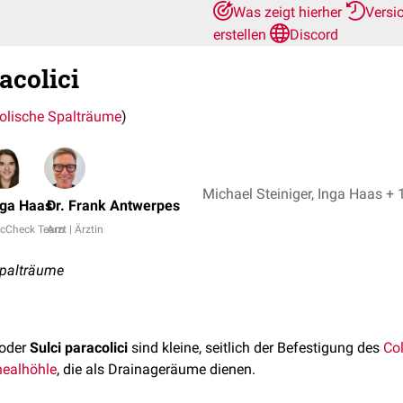
Was zeigt hierher
Versi
erstellen
Discord
acolici
olische Spalträume
)
Michael Steiniger, Inga Haa
nga Haas
Dr. Frank Antwerpes
cCheck Team
Arzt | Ärztin
Spalträume
oder
Sulci paracolici
sind kleine, seitlich der Befestigung des
Co
nealhöhle
, die als Drainageräume dienen.