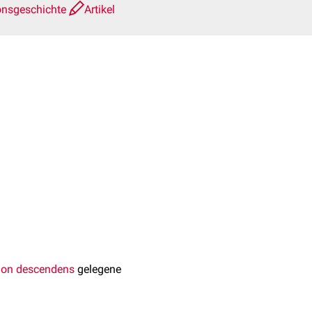
onsgeschichte
Artikel
s + 1
lon descendens
gelegene