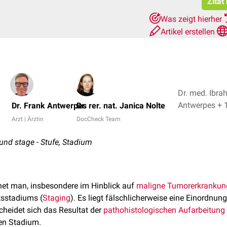
Zitat
Was zeigt hierher
Artikel erstellen
Dr. med. Ibrah
Antwerpes +
Dr. Frank Antwerpes
Dr. rer. nat. Janica Nolte
Arzt | Ärztin
DocCheck Team
 und stage - Stufe, Stadium
et man, insbesondere im Hinblick auf
maligne
Tumorerkrankun
tsstadiums (
Staging
). Es liegt fälschlicherweise eine Einordnun
cheidet sich das Resultat der
pathohistologischen Aufarbeitung
ten Stadium.