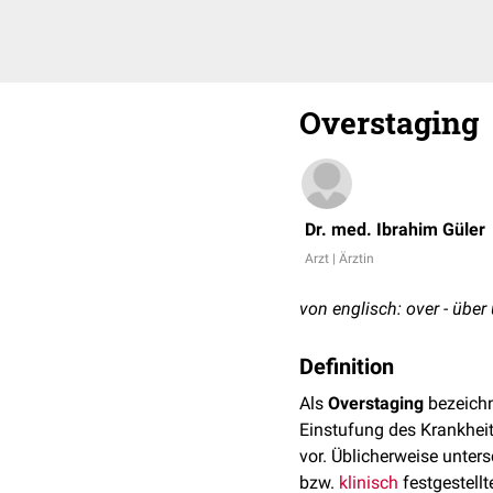
Overstaging
Dr. med. Ibrahim Güler
Arzt | Ärztin
von englisch: over - über
Definition
Als
Overstaging
bezeichn
Einstufung des Krankhei
vor. Üblicherweise unters
bzw.
klinisch
festgestell