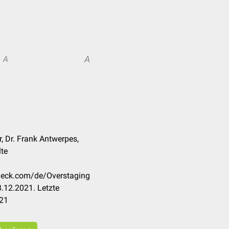
A
A
r, Dr. Frank Antwerpes,
lte
check.com/de/Overstaging
.12.2021. Letzte
021