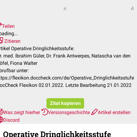
A
A
Teilen
oading...
Zitieren
rtikel Operative Dringlichkeitsstufe:
r. med. Ibrahim Güler, Dr. Frank Antwerpes, Natascha van den
öfel, Fiona Walter
brufbar unter:
ttps://flexikon.doccheck.com/de/Operative_Dringlichkeitsstufe
ocCheck Flexikon 02.01.2022. Letzte Bearbeitung 21.01.2022
Zitat kopieren
Was zeigt hierher
Versionsgeschichte
Artikel erstellen
Discord
Operative Dringlichkeitsstufe