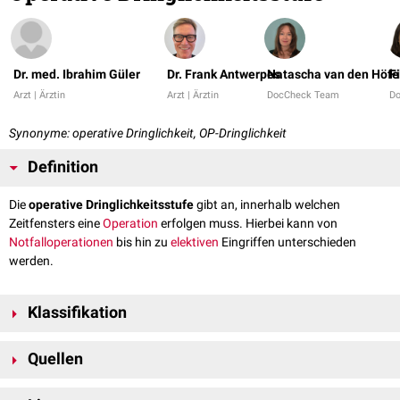
Dr. med. Ibrahim Güler
Dr. Frank Antwerpes
Natascha van den Höfe
F
Arzt | Ärztin
Arzt | Ärztin
DocCheck Team
D
Synonyme: operative Dringlichkeit, OP-Dringlichkeit
Definition
Die
operative Dringlichkeitsstufe
gibt an, innerhalb welchen
Zeitfensters eine
Operation
erfolgen muss. Hierbei kann von
Notfalloperationen
bis hin zu
elektiven
Eingriffen unterschieden
werden.
Klassifikation
Die verschiedenen Dringlichkeitsstufen werden in der folgenden
Quellen
[
1
]
Klassifikation aufgeführt:
↑
The German Perioperative Procedural Time Glossary. A concerted
Klassifikation
Bedeutung