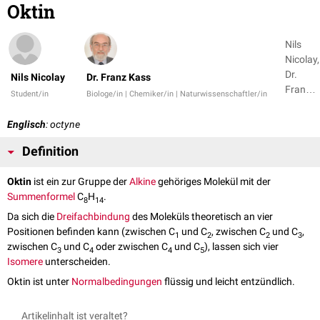
Oktin
Nils
Nicolay,
Dr.
Nils Nicolay
Dr. Franz Kass
Franz
Student/in
Biologe/in | Chemiker/in | Naturwissenschaftler/in
Kass +
1
Englisch
: octyne
Definition
Oktin
ist ein zur Gruppe der
Alkine
gehöriges Molekül mit der
Summenformel
C
H
.
8
14
Da sich die
Dreifachbindung
des Moleküls theoretisch an vier
Positionen befinden kann (zwischen C
und C
, zwischen C
und C
,
1
2
2
3
zwischen C
und C
oder zwischen C
und C
), lassen sich vier
3
4
4
5
Isomere
unterscheiden.
Oktin ist unter
Normalbedingungen
flüssig und leicht entzündlich.
Artikelinhalt ist veraltet?