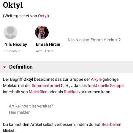
Oktyl
(Weitergeleitet von
Octyl
)
Nils Nicolay, Emrah Hircin + 2
Nils Nicolay
Emrah Hircin
Student/in
Arzt | Ärztin
Definition
Der Begriff
Oktyl
bezeichnet das zur Gruppe der
Alkyle
gehörige
Molekül mit der
Summenformel
C
H
, das als
funktionelle Gruppe
8
17
innerhalb von
Molekülen
oder als
Radikal
vorkommen kann.
Artikelinhalt ist veraltet?
Hier melden
Du kannst den Artikel selbst verbessern, indem du auf
Bearbeiten
klickst.