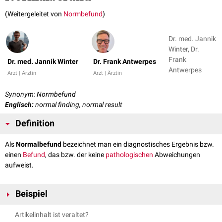
(Weitergeleitet von
Normbefund
)
Dr. med. Jannik
Winter, Dr.
Frank
Dr. med. Jannik Winter
Dr. Frank Antwerpes
Antwerpes
Arzt | Ärztin
Arzt | Ärztin
Synonym: Normbefund
Englisch:
normal finding, normal result
Definition
Als
Normalbefund
bezeichnet man ein diagnostisches Ergebnis bzw.
einen
Befund
, das bzw. der keine
pathologischen
Abweichungen
aufweist.
Beispiel
Liegt z.B. die gemessene
Körpertemperatur
zwischen 36 und 37°C
Artikelinhalt ist veraltet?
spricht man von einem Normalbefund.