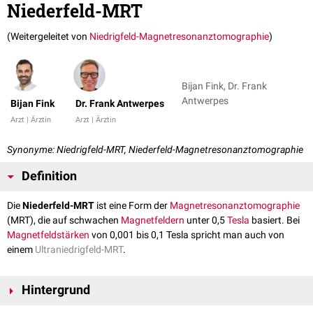
Niederfeld-MRT
(Weitergeleitet von
Niedrigfeld-Magnetresonanztomographie
)
Bijan Fink, Dr. Frank
Antwerpes
Bijan Fink
Dr. Frank Antwerpes
Arzt | Ärztin
Arzt | Ärztin
Synonyme: Niedrigfeld-MRT, Niederfeld-Magnetresonanztomographie
Definition
Die
Niederfeld-MRT
ist eine Form der
Magnetresonanztomographie
(MRT), die auf schwachen
Magnetfeldern
unter 0,5
Tesla
basiert. Bei
Magnetfeldstärken
von 0,001 bis 0,1 Tesla spricht man auch von
einem
Ultraniedrigfeld-MRT
.
Hintergrund
Die Niederfeld-MRT benötigt für ihren Betrieb nur ca. 0,7 Liter
Helium