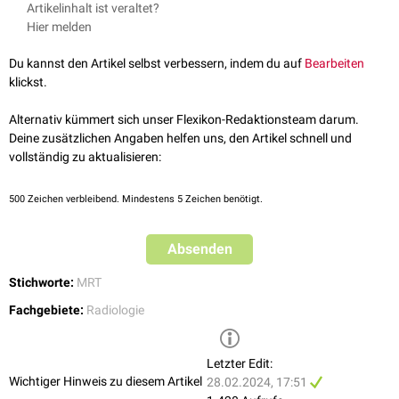
Artikelinhalt ist veraltet?
statt den sonst üblichen mehr als 1.000 Litern. Zur Erzeugung der
Hier melden
erforderlichen Feldstärke reicht außerdem ein konventioneller
Elektromagnet aus. Sie ist insbesondere für Untersuchungen von
Du kannst den Artikel selbst verbessern, indem du auf
Bearbeiten
Gelenken
geeignet. Auch aufgrund der hiermit verbundenen niedrigeren
klickst.
Kosten könnte die Niederfeld-MRT einen vermehrten Einsatz von MRT-
Untersuchungen in Entwicklungsländern ermöglichen.
Alternativ kümmert sich unser Flexikon-Redaktionsteam darum.
Deine zusätzlichen Angaben helfen uns, den Artikel schnell und
vollständig zu aktualisieren:
500
Zeichen verbleibend. Mindestens 5 Zeichen benötigt.
Absenden
Stichworte:
MRT
Fachgebiete:
Radiologie
Letzter Edit:
Wichtiger Hinweis zu diesem Artikel
28.02.2024, 17:51