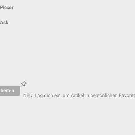
Piccer
Ask
beiten
NEU: Log dich ein, um Artikel in persönlichen Favorit