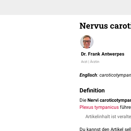
Nervus caro
Dr. Frank Antwerpes
Arzt | Ärztin
Englisch
: caroticotympan
Definition
Die
Nervi caroticotympan
Plexus tympanicus
führe
Artikelinhalt ist veralt
Du kannst den Artikel se