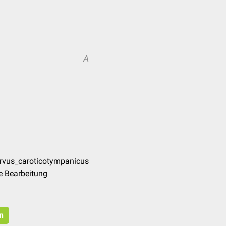
A
ervus_caroticotympanicus
e Bearbeitung
n