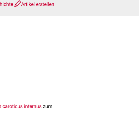
hichte
Artikel erstellen
 caroticus internus
zum