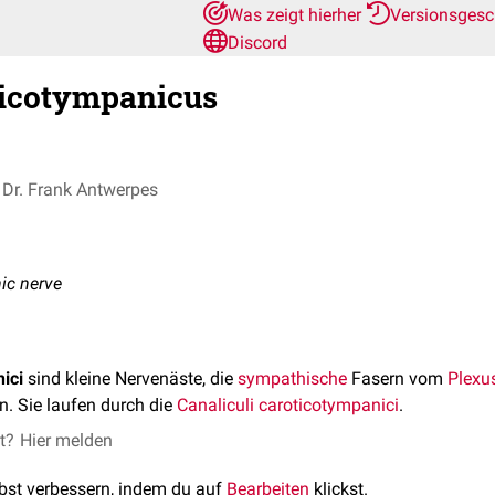
Was zeigt hierher
Versionsgesc
Discord
ticotympanicus
Dr. Frank Antwerpes
ic nerve
ici
sind kleine Nervenäste, die
sympathische
Fasern vom
Plexus
n. Sie laufen durch die
Canaliculi caroticotympanici
.
et?
Hier melden
lbst verbessern, indem du auf
Bearbeiten
klickst.