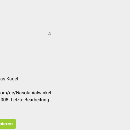
A
mas Kagel
.com/de/Nasolabialwinkel
008. Letzte Bearbeitung
opieren