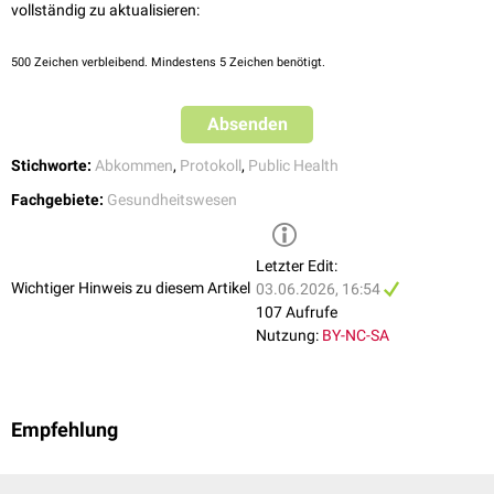
Krankheitserreger ein multilaterales Modell der Vorteilsverteilung
vollständig zu aktualisieren:
etablieren und damit vom klassischen bilateralen ABS-Ansatz des
Nagoya-Protokolls abweichen.
500
Zeichen verbleibend. Mindestens 5 Zeichen benötigt.
Absenden
Stichworte:
Abkommen
,
Protokoll
,
Public Health
Fachgebiete:
Gesundheitswesen
Letzter Edit:
Wichtiger Hinweis zu diesem Artikel
03.06.2026, 16:54
107 Aufrufe
Nutzung:
BY-NC-SA
Empfehlung