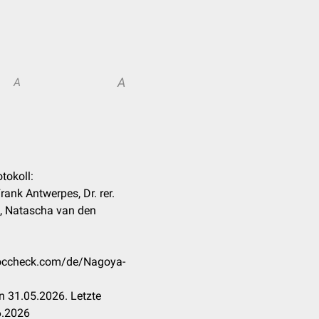
A
A
tokoll:
Frank Antwerpes, Dr. rer.
h, Natascha van den
.doccheck.com/de/Nagoya-
n 31.05.2026. Letzte
6.2026