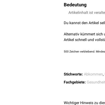
Souveränität über genet
Bedeutung
die Aufteilung der darau
einvernehmlich festgeleg
Mit Stand August 2025 wu
Artikelinhalt ist veralt
informierte Zustimmung 
und die Europäische Unio
Du kannst den Artikel se
Das Protokoll erfasst g
In der
Medizin
ist das Na
verbundenes traditionell
WHO-Pandemieabkomm
Alternativ kümmert sich
aufgebaut. Dieses soll fü
Artikel schnell und vollst
vom klassischen bilater
500
Zeichen verbleibend. Mindes
Stichworte:
Abkommen
,
Fachgebiete:
Gesundhei
Wichtiger Hinweis zu die