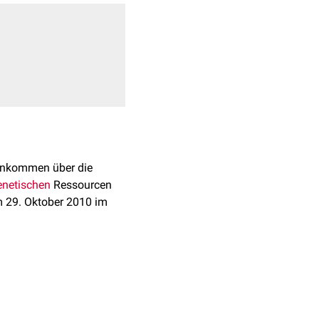
einkommen über die
enetischen
Ressourcen
am 29. Oktober 2010 im
Vorteile, die aus der
achhaltigen Nutzung der
r staatlichen
netischen Ressourcen und