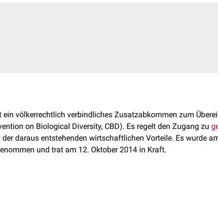
t ein völkerrechtlich verbindliches Zusatzabkommen zum Über
vention on Biological Diversity, CBD). Es regelt den Zugang zu
g
ng der daraus entstehenden wirtschaftlichen Vorteile. Es wurde 
nommen und trat am 12. Oktober 2014 in Kraft.
 der drei Ziele der CBD um: die faire und gerechte Aufteilung der 
ourcen entstehen. Dadurch soll ein Anreiz zur Erhaltung und n
schaffen werden. Grundlage ist das im CBD verankerte Prinzip de
inen bilateralen Ansatz. Die Bedingungen für den Zugang zu ge